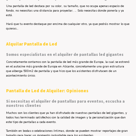
Una pantalla de led destaca por su color, su tamaño, que no ocupa apenas espacio de
fondo, no necesitas una distancia para proyectar, … Solo necesitas donde ponerla y ya
está.
Hará que tu evento destaque por encima de cualquier otro, ya que podrás mostrar lo que
quieras…
Alquilar Pantalla de Led
Somos especialistas en el alquiler de pantallas led gigantes
Concretamente contamos con la pantalla de led más grande de Europa, la cual se estrenó
en el autocine más grande de Europa en Alicante, concretamente una gran estructura
que alberga 500m2 de pantalla y que hizo que los asistentes disfrutasen de un
acontecimiento único.
Pantalla de Led de Alquiler: Opiniones
Si necesitas el alquiler de pantallas para eventos, escucha a
nuestros clientes
Muchos son los clientes que ya han disfrutado de nuestras pantallas de led gigantes, y
todos has terminado satisfechos con la calidad de imagen y la personalización que dan
este tipo de pantallas a cada evento.
También en bodas o celebraciones íntimas, donde se pueden mostrar reportajes de gran
tamaño para hacer un momento inolvidable para los asistentes.