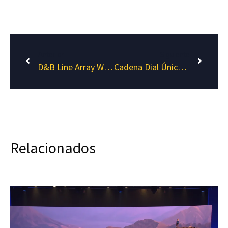
Anterior
Siguiente
D&B Line Array Workshop en Aspe
Cadena Dial Únicos Alicante
Relacionados